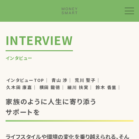
INTERVIEW
インタビュー
インタビューTOP
青山 渉
荒川 聖子
久木田 康嘉
横田 龍徳
細川 扶実
鈴木 香里
家族のように人生に寄り添う
サポートを
ライフスタイルや環境の変化を乗り越えられる、
そん